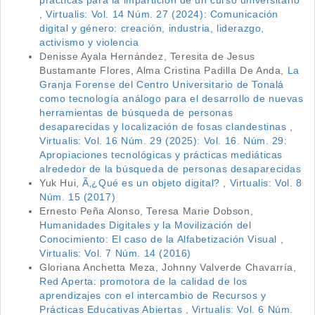
prácticas para la impartición de un curso universitario
,
Virtualis: Vol. 14 Núm. 27 (2024): Comunicación
digital y género: creación, industria, liderazgo,
activismo y violencia
Denisse Ayala Hernández, Teresita de Jesus
Bustamante Flores, Alma Cristina Padilla De Anda,
La
Granja Forense del Centro Universitario de Tonalá
como tecnología análogo para el desarrollo de nuevas
herramientas de búsqueda de personas
desaparecidas y localización de fosas clandestinas
,
Virtualis: Vol. 16 Núm. 29 (2025): Vol. 16. Núm. 29:
Apropiaciones tecnológicas y prácticas mediáticas
alrededor de la búsqueda de personas desaparecidas
Yuk Hui,
Ã‚¿Qué es un objeto digital?
,
Virtualis: Vol. 8
Núm. 15 (2017)
Ernesto Peña Alonso, Teresa Marie Dobson,
Humanidades Digitales y la Movilización del
Conocimiento: El caso de la Alfabetización Visual
,
Virtualis: Vol. 7 Núm. 14 (2016)
Gloriana Anchetta Meza, Johnny Valverde Chavarría,
Red Aperta: promotora de la calidad de los
aprendizajes con el intercambio de Recursos y
Prácticas Educativas Abiertas
,
Virtualis: Vol. 6 Núm.