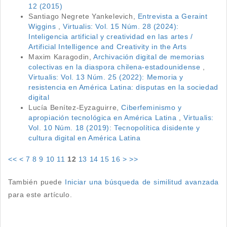
12 (2015)
Santiago Negrete Yankelevich,
Entrevista a Geraint
Wiggins
,
Virtualis: Vol. 15 Núm. 28 (2024):
Inteligencia artificial y creatividad en las artes /
Artificial Intelligence and Creativity in the Arts
Maxim Karagodin,
Archivación digital de memorias
colectivas en la diaspora chilena-estadounidense
,
Virtualis: Vol. 13 Núm. 25 (2022): Memoria y
resistencia en América Latina: disputas en la sociedad
digital
Lucía Benítez-Eyzaguirre,
Ciberfeminismo y
apropiación tecnológica en América Latina
,
Virtualis:
Vol. 10 Núm. 18 (2019): Tecnopolítica disidente y
cultura digital en América Latina
<<
<
7
8
9
10
11
12
13
14
15
16
>
>>
También puede
Iniciar una búsqueda de similitud avanzada
para este artículo.