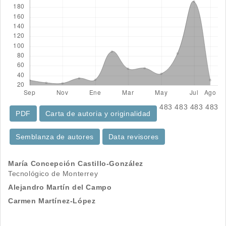
483
483
483
483
PDF
Carta de autoria y originalidad
Semblanza de autores
Data revisores
Contenido
María Concepción Castillo-González
Tecnológico de Monterrey
principal
Alejandro Martín del Campo
del
Carmen Martínez-López
artículo