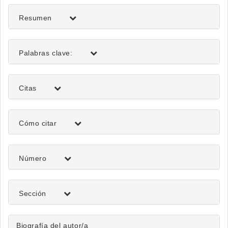
Resumen
Palabras clave:
Citas
Detalles
Cómo citar
del
artículo
Número
Sección
Biografía del autor/a