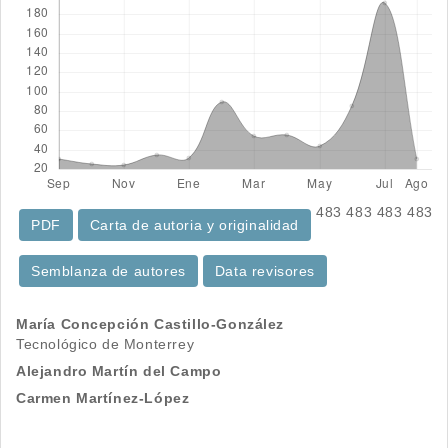
483
483
483
483
PDF
Carta de autoria y originalidad
Semblanza de autores
Data revisores
Contenido
María Concepción Castillo-González
Tecnológico de Monterrey
principal
Alejandro Martín del Campo
del
Carmen Martínez-López
artículo