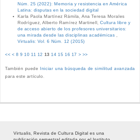
Núm. 25 (2022): Memoria y resistencia en América
Latina: disputas en la sociedad digital
Karla Paola Martínez Rámila, Ana Teresa Morales
Rodríguez, Alberto Ramírez Martinell,
Cultura libre y
de acceso abierto de los profesores universitarios:
una mirada desde las disciplinas académicas
,
Virtualis: Vol. 6 Núm. 12 (2015)
<<
<
8
9
10
11
12
13
14
15
16
17
>
>>
También puede
Iniciar una búsqueda de similitud avanzada
para este artículo.
Virtualis, Revista de Cultura Digital es una
publicación semestral editada por el Instituto