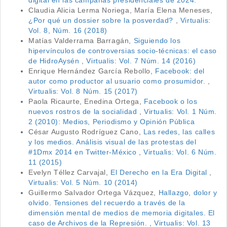
digital en las campañas presidenciales de 2024.
Claudia Alicia Lerma Noriega, María Elena Meneses,
¿Por qué un dossier sobre la posverdad?
,
Virtualis:
Vol. 8, Núm. 16 (2018)
Matías Valderrama Barragán,
Siguiendo los
hipervínculos de controversias socio-técnicas: el caso
de HidroAysén
,
Virtualis: Vol. 7 Núm. 14 (2016)
Enrique Hernández García Rebollo,
Facebook: del
autor como productor al usuario como prosumidor.
,
Virtualis: Vol. 8 Núm. 15 (2017)
Paola Ricaurte, Enedina Ortega,
Facebook o los
nuevos rostros de la socialidad
,
Virtualis: Vol. 1 Núm.
2 (2010): Medios, Periodismo y Opinión Pública
César Augusto Rodríguez Cano,
Las redes, las calles
y los medios. Análisis visual de las protestas del
#1Dmx 2014 en Twitter-México
,
Virtualis: Vol. 6 Núm.
11 (2015)
Evelyn Téllez Carvajal,
El Derecho en la Era Digital
,
Virtualis: Vol. 5 Núm. 10 (2014)
Guillermo Salvador Ortega Vázquez,
Hallazgo, dolor y
olvido. Tensiones del recuerdo a través de la
dimensión mental de medios de memoria digitales. El
caso de Archivos de la Represión.
,
Virtualis: Vol. 13