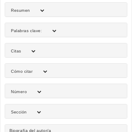
Resumen
Palabras clave:
Citas
Detalles
Cómo citar
del
artículo
Número
Sección
Biografía del autor/a