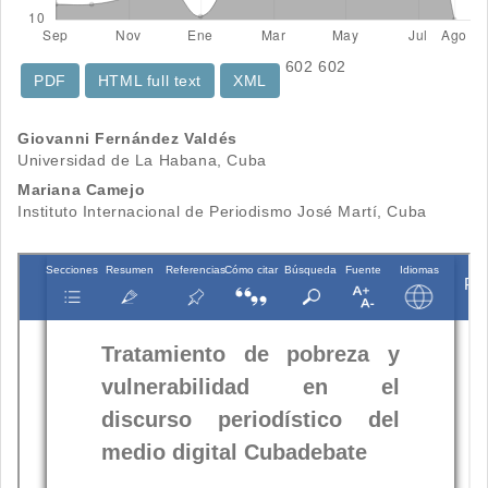
602
602
PDF
HTML full text
XML
Contenido
Giovanni Fernández Valdés
Universidad de La Habana, Cuba
principal
Mariana Camejo
del
Instituto Internacional de Periodismo José Martí, Cuba
artículo