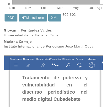
602
602
PDF
HTML full text
XML
Contenido
Giovanni Fernández Valdés
Universidad de La Habana, Cuba
principal
Mariana Camejo
del
Instituto Internacional de Periodismo José Martí, Cuba
artículo