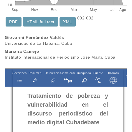
602
602
PDF
HTML full text
XML
Contenido
Giovanni Fernández Valdés
Universidad de La Habana, Cuba
principal
Mariana Camejo
del
Instituto Internacional de Periodismo José Martí, Cuba
artículo