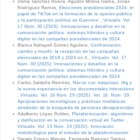
Denia Sánchez Rivera, Agustín Molina Gama, Jonás
Rodríguez Ramos,
Elecciones presidenciales 2024: el
papel de TikTok en la formación de la opinión pública
y la participación política en Guerrero
,
Virtualis: Vol.
17 Núm. 30 (2025): Innovaciones y desafíos en la
comunicación política: sistemas híbridos y cultura
digital en las campañas presidenciales de 2024.
Blanca Nahayeli Gómez Aguilera,
Confrontación,
cambio y triunfo: la recepción de las campañas
electorales de 2018 y 2024 en X
,
Virtualis: Vol. 17
Núm. 30 (2025): Innovaciones y desafíos en la
comunicación política: sistemas híbridos y cultura
digital en las campañas presidenciales de 2024.
Carlos Saldaña Ramírez,
Narrar con máquinas: IAg y
la nueva experiencia en los documentales interactivos
,
Virtualis: Vol. 16 Núm. 29 (2025): Vol. 16. Núm. 29:
Apropiaciones tecnológicas y prácticas mediáticas
alrededor de la búsqueda de personas desaparecidas
Adalberto López Robles,
Plataformización: algoritmos
y datificación en la conversación virtual en Twitter
,
Virtualis: Vol. 13 Núm. 24 (2022): Innovación
metodológica para el estudio de la plataformización
Darwin Franco Migues, Fernanda Ramírez Santos ,