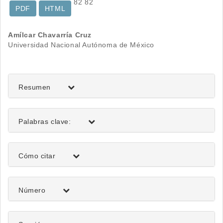
82
82
PDF
HTML
Contenido
Amílcar Chavarría Cruz
Universidad Nacional Autónoma de México
principal
del
artículo
Resumen
Palabras clave:
Detalles
Cómo citar
del
artículo
Número