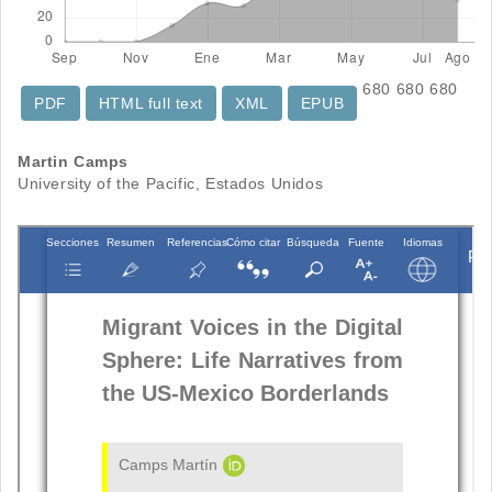
680
680
680
PDF
HTML full text
XML
EPUB
Contenido
Martin Camps
University of the Pacific, Estados Unidos
principal
del
artículo