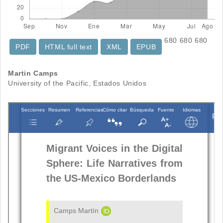
680
680
680
PDF
HTML full text
XML
EPUB
Contenido
Martin Camps
University of the Pacific, Estados Unidos
principal
del
artículo