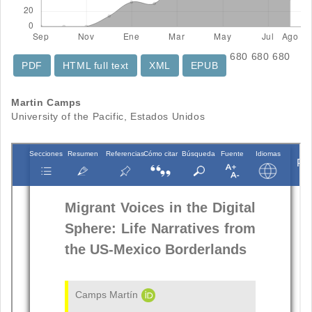
680
680
680
PDF
HTML full text
XML
EPUB
Contenido
Martin Camps
University of the Pacific, Estados Unidos
principal
del
artículo