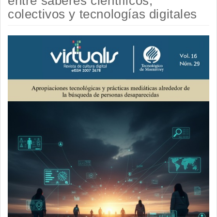
entre saberes científicos,
colectivos y tecnologías digitales
Barra
lateral
del
artículo