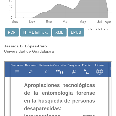
676
676
676
PDF
HTML full text
XML
EPUB
Contenido
Jessica B. López-Caro
Universidad de Guadalajara
principal
del
artículo