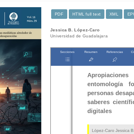
PDF
HTML full text
XML
EP
Contenido
Jessica B. López-Caro
Universidad de Guadalajara
principal
del
artículo