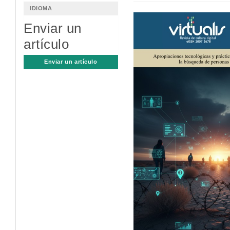
IDIOMA
Barra
Enviar un
lateral
artículo
del
Enviar un artículo
artículo