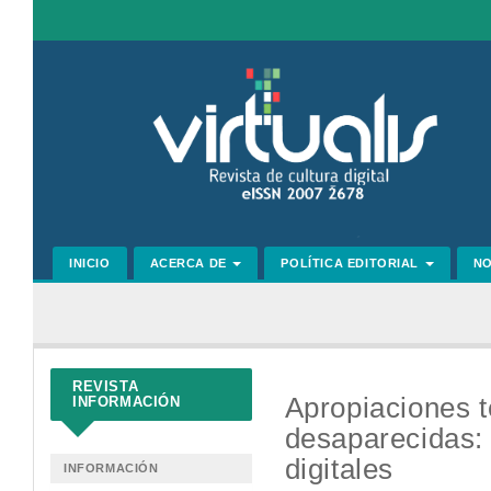
Navegación
principal
Contenido
principal
Barra
lateral
INICIO
ACERCA DE
POLÍTICA EDITORIAL
N
REVISTA
Apropiaciones t
INFORMACIÓN
desaparecidas: 
digitales
INFORMACIÓN