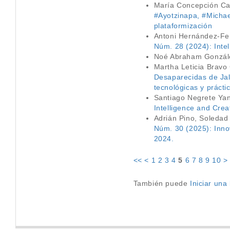
María Concepción Ca
#Ayotzinapa, #Micha
plataformización
Antoni Hernández-F
Núm. 28 (2024): Intelig
Noé Abraham Gonzál
Martha Leticia Bravo
Desaparecidas de Jal
tecnológicas y práct
Santiago Negrete Ya
Intelligence and Creat
Adrián Pino, Soleda
Núm. 30 (2025): Innov
2024.
<<
<
1
2
3
4
5
6
7
8
9
10
>
También puede
Iniciar un