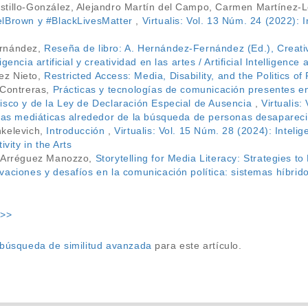
stillo-González, Alejandro Martín del Campo, Carmen Martínez-
elBrown y #BlackLivesMatter
,
Virtualis: Vol. 13 Núm. 24 (2022): 
ernández,
Reseña de libro: A. Hernández-Fernández (Ed.), Creativita
encia artificial y creatividad en las artes / Artificial Intelligence 
ez Nieto,
Restricted Access: Media, Disability, and the Politics of
 Contreras,
Prácticas y tecnologías de comunicación presentes e
isco y de la Ley de Declaración Especial de Ausencia
,
Virtualis
icas mediáticas alrededor de la búsqueda de personas desaparec
nkelevich,
Introducción
,
Virtualis: Vol. 15 Núm. 28 (2024): Inteligen
ivity in the Arts
d Arréguez Manozzo,
Storytelling for Media Literacy: Strategies 
aciones y desafíos en la comunicación política: sistemas híbrido
>>
a búsqueda de similitud avanzada
para este artículo.