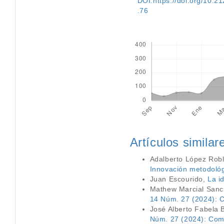
DOI:https://doi.org/10.212
.76
Descargas
Artículos similar
Adalberto López Rob
Innovación metodológi
Juan Escourido,
La i
Mathew Marcial Sanc
14 Núm. 27 (2024): Co
José Alberto Fabela 
Núm. 27 (2024): Comun