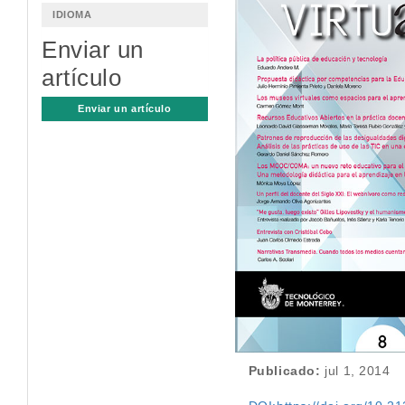
lateral
IDIOMA
del
Enviar un
artículo
artículo
Enviar un artículo
Publicado:
jul 1, 2014