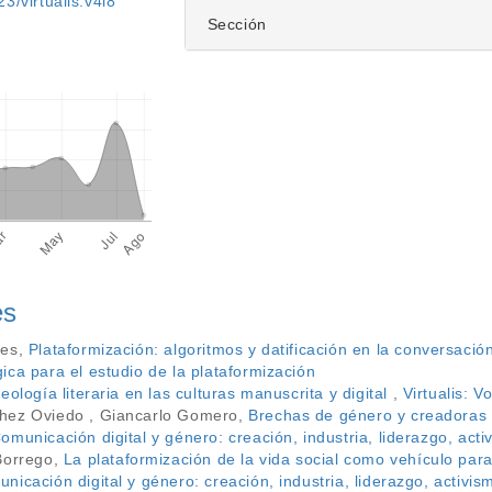
3/virtualis.v4i8
Sección
es
les,
Plataformización: algoritmos y datificación en la conversación
ca para el estudio de la plataformización
deología literaria en las culturas manuscrita y digital
,
Virtualis: V
hez Oviedo , Giancarlo Gomero,
Brechas de género y creadoras
municación digital y género: creación, industria, liderazgo, acti
Borrego,
La plataformización de la vida social como vehículo par
icación digital y género: creación, industria, liderazgo, activism