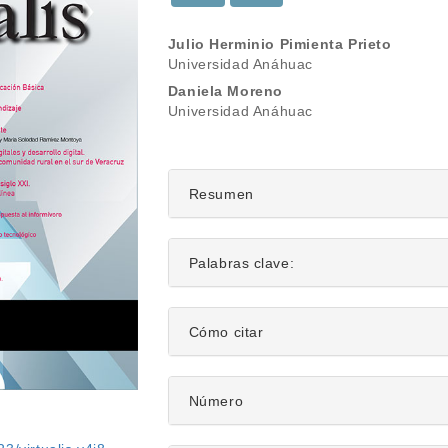
Contenido
Julio Herminio Pimienta Prieto
Universidad Anáhuac
principal
Daniela Moreno
del
Universidad Anáhuac
artículo
Resumen
Palabras clave:
Detalles
Cómo citar
del
artículo
Número