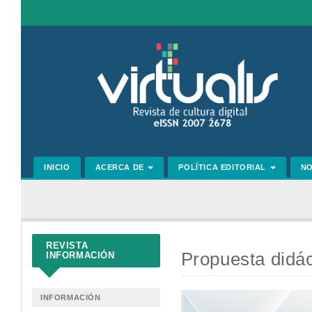
Navegación
principal
Contenido
principal
Barra
lateral
INICIO
ACERCA DE
POLÍTICA EDITORIAL
N
REVISTA
Propuesta didác
INFORMACIÓN
Barra
INFORMACIÓN