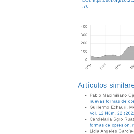
DOI:https://doi.org/10.212
.76
Descargas
Artículos similar
Pablo Maximiliano O
nuevas formas de opr
Guillermo Echauri, 
Vol. 12 Núm. 22 (202
Candelaria Sgró Rua
formas de opresión, r
Lidia Angeles García