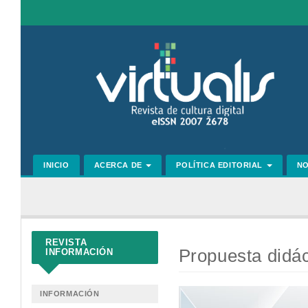
Navegación
principal
Contenido
principal
Barra
lateral
INICIO
ACERCA DE
POLÍTICA EDITORIAL
N
REVISTA
Propuesta didác
INFORMACIÓN
Barra
INFORMACIÓN