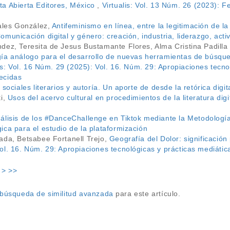
a Abierta Editores, México
,
Virtualis: Vol. 13 Núm. 26 (2023): 
zales González,
Antifeminismo en línea, entre la legitimación de l
municación digital y género: creación, industria, liderazgo, acti
dez, Teresita de Jesus Bustamante Flores, Alma Cristina Padill
ía análogo para el desarrollo de nuevas herramientas de búsque
lis: Vol. 16 Núm. 29 (2025): Vol. 16. Núm. 29: Apropiaciones tecn
ecidas
 sociales literarios y autoría. Un aporte de desde la retórica digit
ti,
Usos del acervo cultural en procedimientos de la literatura dig
álisis de los #DanceChallenge en Tiktok mediante la Metodología
ca para el estudio de la plataformización
ada, Betsabee Fortanell Trejo,
Geografía del Dolor: significació
ol. 16. Núm. 29: Apropiaciones tecnológicas y prácticas mediát
>
>>
a búsqueda de similitud avanzada
para este artículo.