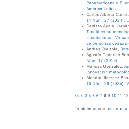
Panamericana y Puert
América Latina
Carlos Alberto Carri
14 Núm. 27 (2024): Co
Denisse Ayala Hernán
Tonalá como tecnolog
clandestinas
,
Virtua
de personas desapar
Andrés Olaizola,
Bots
Agustín Federico Ber
Núm. 17 (2018)
Marissa González,
An
Innovación metodológi
Alondra Jiménez Estr
16 Núm. 29 (2025): V
<<
<
3
4
5
6
7
8
9
10
11
12
También puede
Iniciar un