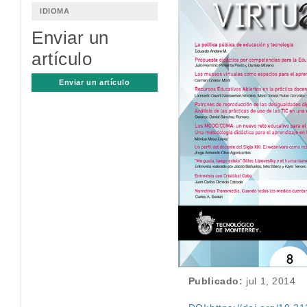
lateral
IDIOMA
del
Enviar un
artículo
artículo
Enviar un artículo
Publicado:
jul 1, 2014