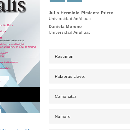
Contenido
Julio Herminio Pimienta Prieto
Universidad Anáhuac
principal
Daniela Moreno
del
Universidad Anáhuac
artículo
Resumen
Palabras clave:
Detalles
Cómo citar
del
artículo
Número