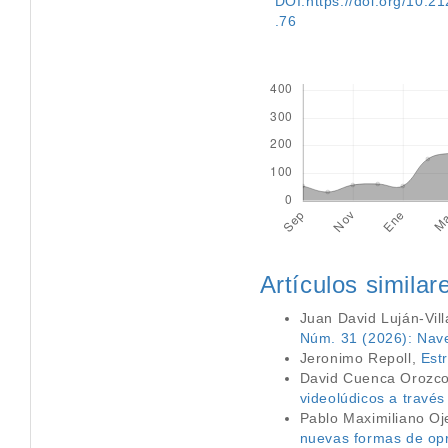
DOI:https://doi.org/10.212
.76
Descargas
Artículos similar
Juan David Luján-Vill
Núm. 31 (2026): Nave
Jeronimo Repoll,
Est
David Cuenca Orozco
videolúdicos a través
Pablo Maximiliano O
nuevas formas de opr