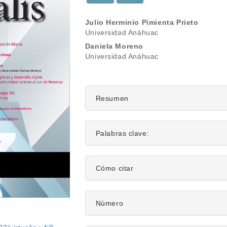
Contenido
Julio Herminio Pimienta Prieto
Universidad Anáhuac
principal
Daniela Moreno
del
Universidad Anáhuac
artículo
Resumen
Palabras clave:
Detalles
Cómo citar
del
artículo
Número