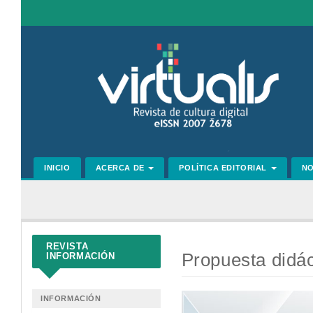
Navegación
principal
Contenido
principal
Barra
lateral
INICIO
ACERCA DE
POLÍTICA EDITORIAL
N
REVISTA
Propuesta didác
INFORMACIÓN
Barra
INFORMACIÓN