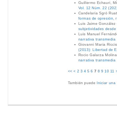
Guillermo Echauri, 
Vol. 12 Núm. 22 (202
Candelaria Sgró Rua
formas de opresión, r
Luis Jaime González 
subjetividades desde 
Luis Manuel Fernánd
narrativa transmedia
Giovanni Maria Ricci
(2013): Libertad de E
Rocio Galarza Molin
narrativa transmedia
<<
<
2
3
4
5
6
7
8
9
10
11
También puede
Iniciar un