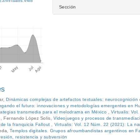
3/virtualis.v4i8
Sección
es
ar,
Dinámicas complejas de artefactos textuales: neurocognición
gando el futuro: innovaciones y metodologías emergentes en H
rategias transmedia para el melodrama en México
,
Virtualis: Vo
, Fernando López Solis,
Videojuegos y procesos de transmediaci
 de la franquicia Fallout
,
Virtualis: Vol. 12 Núm. 22 (2021): La n
jeda,
Templos digitales. Grupos afroumbandistas argentinos en 
esión, resistencia y subversión