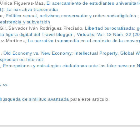
MÃ²nica Figueras-Maz,
El acercamiento de estudiantes universitar
1): La narrativa transmedia
ta,
Política sexual, activismo conservador y redes sociodigitales
esistencia y subversión
Gil, Salvador Iván Rodríguez Preciado,
Libertad burocratizada: g
la figura digital del Travel blogger
,
Virtualis: Vol. 12 Núm. 22 (2
ez Martínez,
La narrativa transmedia en el contexto de la conve
o,
Old Economy vs. New Economy: Intellectual Property, Global 
xpresión en Internet
a,
Percepciones y estrategias ciudadanas ante las fake news en
>
>>
a búsqueda de similitud avanzada
para este artículo.