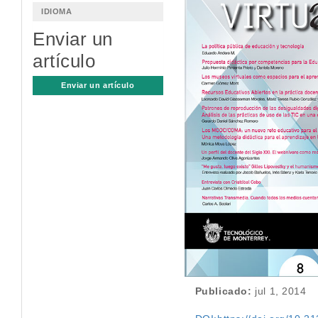
lateral
IDIOMA
del
Enviar un
artículo
artículo
Enviar un artículo
Publicado:
jul 1, 2014