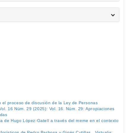
n el proceso de discusión de la Ley de Personas
: Vol. 16 Núm. 29 (2025): Vol. 16. Núm. 29: Apropiaciones
idas
ca de Hugo López-Gatell a través del meme en el contexto
orísticos de Pedro Barbosa y Ginés Cutillas
,
Virtualis: