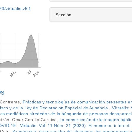
3/virtualis.v5i1
Sección
es
 Contreras,
Prácticas y tecnologías de comunicación presentes e
isco y de la Ley de Declaración Especial de Ausencia
,
Virtualis
icas mediáticas alrededor de la búsqueda de personas desaparec
trán, Omar Cerrillo Garnica,
La construcción de la imagen públi
COVID-19
,
Virtualis: Vol. 11 Núm. 21 (2020): El meme en internet
 Cote,
Yo-máquina, programador de aforismos: los generadores af