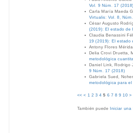
Vol. 9 Núm. 17 (2018
Carla María Maeda G
Virtualis: Vol. 8, Núm
César Augusto Rodr
(2019): El estado de
Claudia Benassini Fé
19 (2019): El estado
Antony Flores Mérid
Delia Crovi Druetta,
metodológica cuantit
Daniel Link, Rodrigo
9 Núm. 17 (2018)
Gabriela Sued, Nohe
metodológica para el 
<<
<
1
2
3
4
5
6
7
8
9
10
>
También puede
Iniciar un