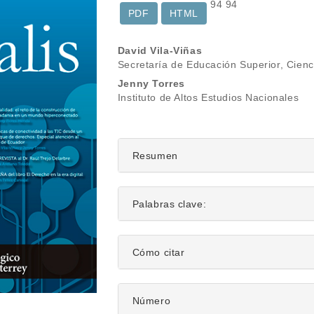
94
94
PDF
HTML
Contenido
David Vila-Viñas
Secretaría de Educación Superior, Cienc
principal
Jenny Torres
del
Instituto de Altos Estudios Nacionales
artículo
Resumen
Palabras clave:
Detalles
Cómo citar
del
artículo
Número