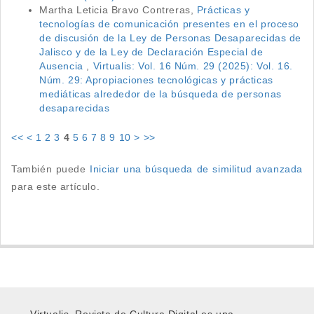
Martha Leticia Bravo Contreras,
Prácticas y
tecnologías de comunicación presentes en el proceso
de discusión de la Ley de Personas Desaparecidas de
Jalisco y de la Ley de Declaración Especial de
Ausencia
,
Virtualis: Vol. 16 Núm. 29 (2025): Vol. 16.
Núm. 29: Apropiaciones tecnológicas y prácticas
mediáticas alrededor de la búsqueda de personas
desaparecidas
<<
<
1
2
3
4
5
6
7
8
9
10
>
>>
También puede
Iniciar una búsqueda de similitud avanzada
para este artículo.
Virtualis, Revista de Cultura Digital es una