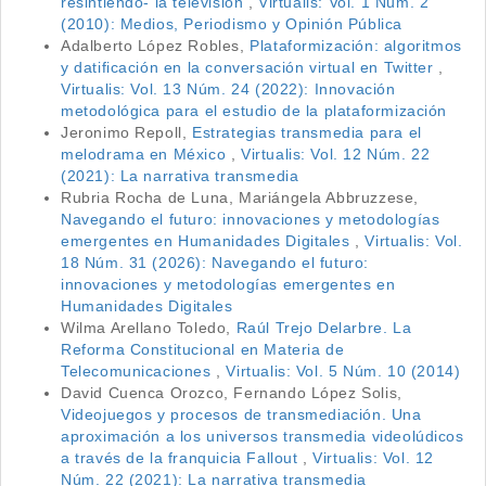
resintiendo- la televisión
,
Virtualis: Vol. 1 Núm. 2
(2010): Medios, Periodismo y Opinión Pública
Adalberto López Robles,
Plataformización: algoritmos
y datificación en la conversación virtual en Twitter
,
Virtualis: Vol. 13 Núm. 24 (2022): Innovación
metodológica para el estudio de la plataformización
Jeronimo Repoll,
Estrategias transmedia para el
melodrama en México
,
Virtualis: Vol. 12 Núm. 22
(2021): La narrativa transmedia
Rubria Rocha de Luna, Mariángela Abbruzzese,
Navegando el futuro: innovaciones y metodologías
emergentes en Humanidades Digitales
,
Virtualis: Vol.
18 Núm. 31 (2026): Navegando el futuro:
innovaciones y metodologías emergentes en
Humanidades Digitales
Wilma Arellano Toledo,
Raúl Trejo Delarbre. La
Reforma Constitucional en Materia de
Telecomunicaciones
,
Virtualis: Vol. 5 Núm. 10 (2014)
David Cuenca Orozco, Fernando López Solis,
Videojuegos y procesos de transmediación. Una
aproximación a los universos transmedia videolúdicos
a través de la franquicia Fallout
,
Virtualis: Vol. 12
Núm. 22 (2021): La narrativa transmedia