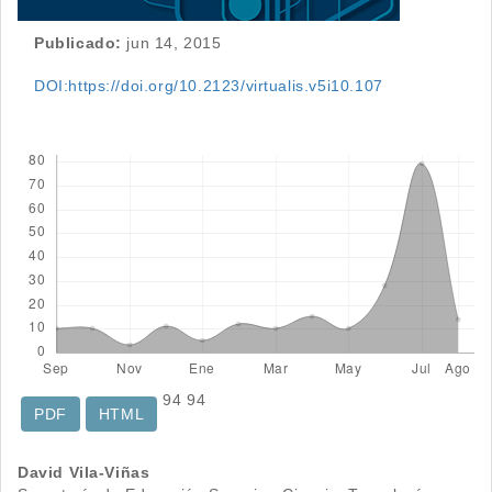
Publicado:
jun 14, 2015
DOI:https://doi.org/10.2123/virtualis.v5i10.107
Descargas
94
94
PDF
HTML
Contenido
David Vila-Viñas