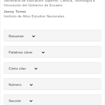
Secretaría de Educación Superior, Ciencia, Tecnología e
principal
Innovación del Gobierno de Ecuador
del
Jenny Torres
Instituto de Altos Estudios Nacionales
artículo
Resumen
Palabras clave:
Detalles
Cómo citar
del
artículo
Número
Sección