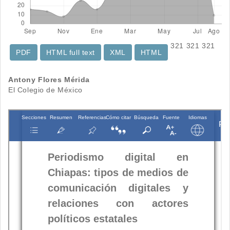
321
321
321
PDF
HTML full text
XML
HTML
Contenido
Antony Flores Mérida
El Colegio de México
principal
del
artículo