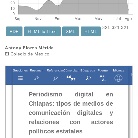
321
321
321
PDF
HTML full text
XML
HTML
Contenido
Antony Flores Mérida
El Colegio de México
principal
del
artículo