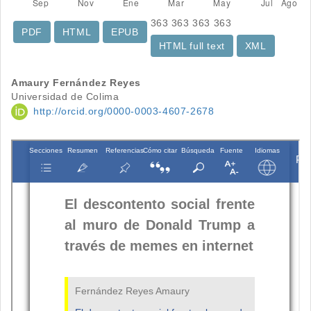
363
363
363
363
PDF
HTML
EPUB
HTML full text
XML
Contenido
Amaury Fernández Reyes
Universidad de Colima
principal
http://orcid.org/0000-0003-4607-2678
del
artículo