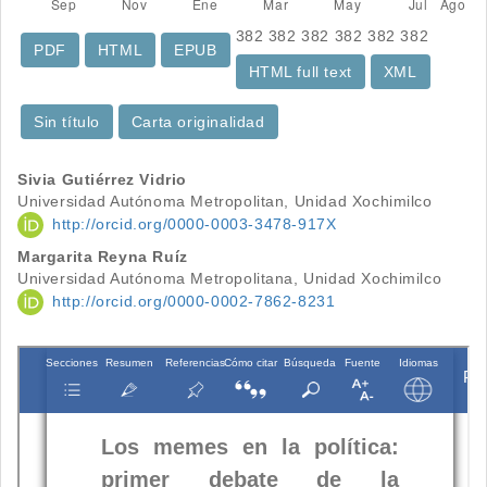
382
382
382
382
382
382
PDF
HTML
EPUB
HTML full text
XML
Sin título
Carta originalidad
Contenido
Sivia Gutiérrez Vidrio
Universidad Autónoma Metropolitan, Unidad Xochimilco
principal
http://orcid.org/0000-0003-3478-917X
del
Margarita Reyna Ruíz
Universidad Autónoma Metropolitana, Unidad Xochimilco
artículo
http://orcid.org/0000-0002-7862-8231