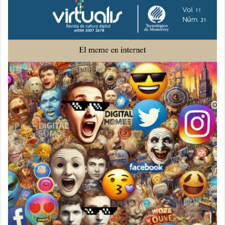
Barra
lateral
del
artículo