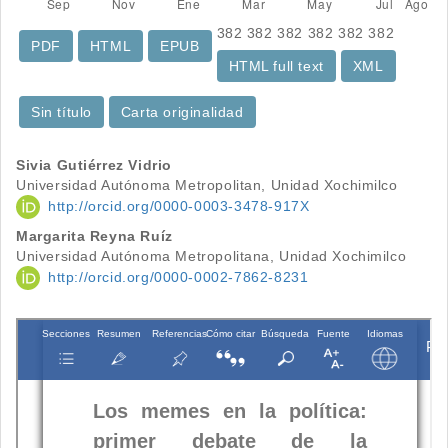
382
382
382
382
382
382
PDF
HTML
EPUB
HTML full text
XML
Sin título
Carta originalidad
Contenido
Sivia Gutiérrez Vidrio
Universidad Autónoma Metropolitan, Unidad Xochimilco
principal
http://orcid.org/0000-0003-3478-917X
del
Margarita Reyna Ruíz
Universidad Autónoma Metropolitana, Unidad Xochimilco
artículo
http://orcid.org/0000-0002-7862-8231