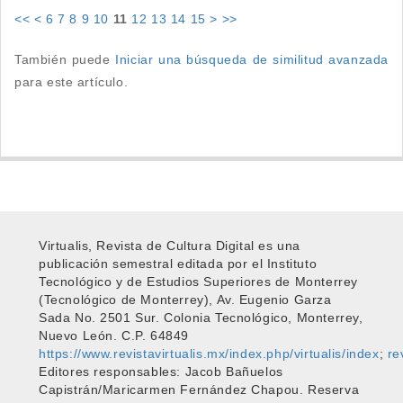
<<
<
6
7
8
9
10
11
12
13
14
15
>
>>
También puede
Iniciar una búsqueda de similitud avanzada
para este artículo.
Virtualis, Revista de Cultura Digital es una
publicación semestral editada por el Instituto
Tecnológico y de Estudios Superiores de Monterrey
(Tecnológico de Monterrey), Av. Eugenio Garza
Sada No. 2501 Sur. Colonia Tecnológico, Monterrey,
Nuevo León. C.P. 64849
https://www.revistavirtualis.mx/index.php/virtualis/index
;
re
Editores responsables: Jacob Bañuelos
Capistrán/Maricarmen Fernández Chapou. Reserva