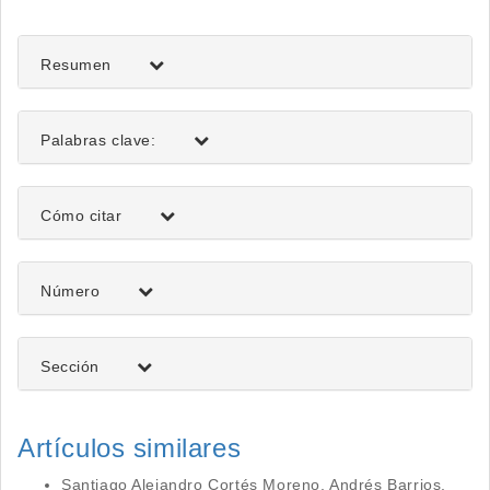
del
artículo
Resumen
Palabras clave:
Detalles
Cómo citar
del
artículo
Número
Sección
Artículos similares
Santiago Alejandro Cortés Moreno, Andrés Barrios,