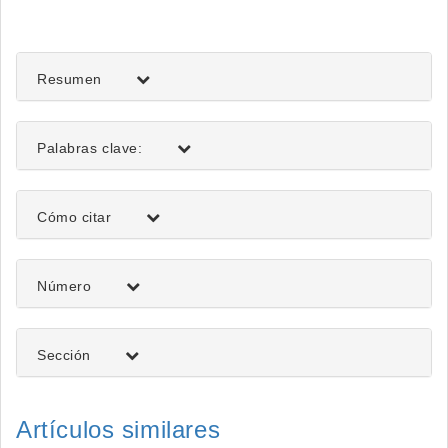
del
artículo
Resumen
Palabras clave:
Detalles
Cómo citar
del
artículo
Número
Sección
Artículos similares