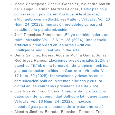
María Concepción Castillo-González, Alejandro Martín
del Campo, Carmen Martínez-López,
Participación y
conversación política en YouTube: #Ayotzinapa,
#MichaelBrown y #BlackLivesMatter
,
Virtualis: Vol. 13
Núm. 24 (2022): Innovación metodológica para el
estudio de la plataformización
José Francisco Zampieron,
¡Ei, yo también quiero un
role!
,
Virtualis: Vol. 15 Núm. 28 (2024): Inteligencia
artificial y creatividad en las artes / Artificial
Intelligence and Creativity in the Arts
Denia Sánchez Rivera, Agustín Molina Gama, Jonás
Rodríguez Ramos,
Elecciones presidenciales 2024: el
papel de TikTok en la formación de la opinión pública
y la participación política en Guerrero
,
Virtualis: Vol.
17 Núm. 30 (2025): Innovaciones y desafíos en la
comunicación política: sistemas híbridos y cultura
digital en las campañas presidenciales de 2024.
Luis Nivardo Trejo Olvera,
Cuerpos datificados. Los
datos cuir de la comunidad Ballroom latinoamericana
,
Virtualis: Vol. 13 Núm. 24 (2022): Innovación
metodológica para el estudio de la plataformización
Alondra Jiménez Estrada, Betsabee Fortanell Trejo,