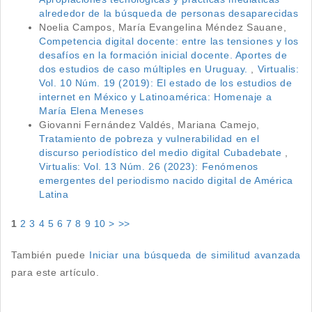
alrededor de la búsqueda de personas desaparecidas
Noelia Campos, María Evangelina Méndez Sauane,
Competencia digital docente: entre las tensiones y los
desafíos en la formación inicial docente. Aportes de
dos estudios de caso múltiples en Uruguay.
,
Virtualis:
Vol. 10 Núm. 19 (2019): El estado de los estudios de
internet en México y Latinoamérica: Homenaje a
María Elena Meneses
Giovanni Fernández Valdés, Mariana Camejo,
Tratamiento de pobreza y vulnerabilidad en el
discurso periodístico del medio digital Cubadebate
,
Virtualis: Vol. 13 Núm. 26 (2023): Fenómenos
emergentes del periodismo nacido digital de América
Latina
1
2
3
4
5
6
7
8
9
10
>
>>
También puede
Iniciar una búsqueda de similitud avanzada
para este artículo.