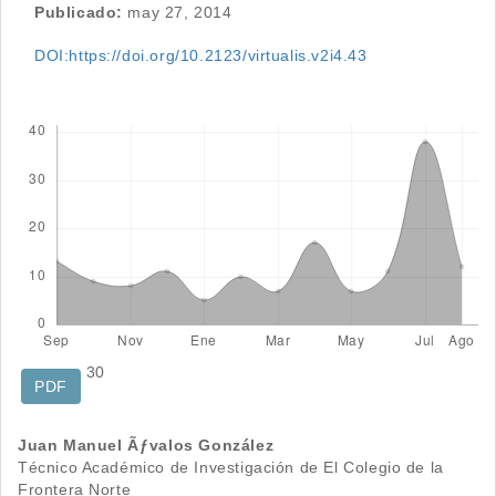
Publicado:
may 27, 2014
DOI:https://doi.org/10.2123/virtualis.v2i4.43
Descargas
30
PDF
Contenido
Juan Manuel Ãƒvalos González
Técnico Académico de Investigación de El Colegio de la
principal
Frontera Norte