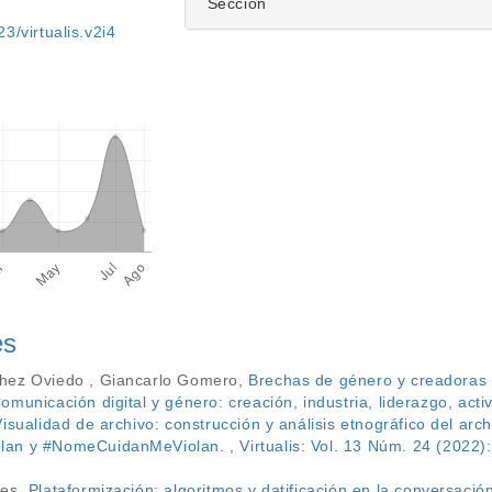
Sección
3/virtualis.v2i4
es
hez Oviedo , Giancarlo Gomero,
Brechas de género y creadoras
municación digital y género: creación, industria, liderazgo, acti
Visualidad de archivo: construcción y análisis etnográfico del arc
lan y #NomeCuidanMeViolan.
,
Virtualis: Vol. 13 Núm. 24 (2022)
les,
Plataformización: algoritmos y datificación en la conversación