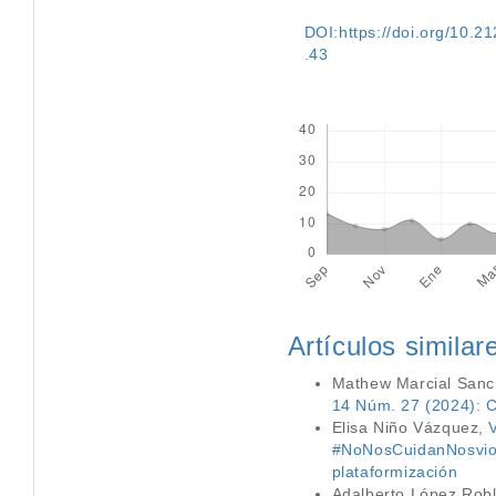
DOI:https://doi.org/10.212
.43
Descargas
Artículos similar
Mathew Marcial Sanc
14 Núm. 27 (2024): Co
Elisa Niño Vázquez,
#NoNosCuidanNosvio
plataformización
Adalberto López Rob