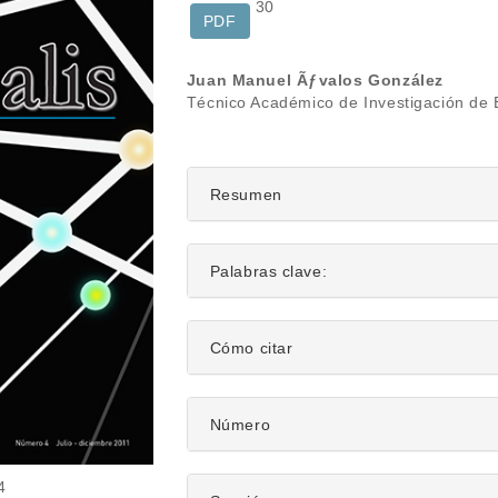
30
PDF
Contenido
Juan Manuel Ãƒvalos González
Técnico Académico de Investigación de E
principal
del
artículo
Resumen
Palabras clave:
Detalles
Cómo citar
del
artículo
Número
4