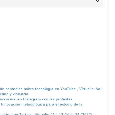
 de contenido sobre tecnología en YouTube
,
Virtualis: Vol.
vismo y violencia
hivo visual en Instagram con las protestas
: Innovación metodológica para el estudio de la
 virtual en Twitter
,
Virtualis: Vol. 13 Núm. 24 (2022):