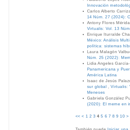
Innovación metodológi
Carlos Alberto Carri
14 Núm. 27 (2024): Co
Antony Flores Mérid
Virtualis: Vol. 13 Nú
Enrique Iturralde Ch
México: Análisis Mul
política: sistemas hí
Laura Malagón Valbu
Núm. 25 (2022): Memor
Lidia Angeles García
Panamericana y Puert
América Latina
Isaac de Jesús Palaz
sur global
,
Virtualis
Meneses
Gabriela González P
(2020): El meme en i
<<
<
1
2
3
4
5
6
7
8
9
10
>
También puede
Iniciar un