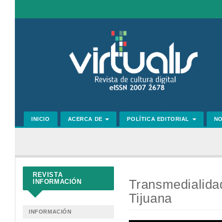
Navegación
principal
Contenido
principal
Barra
lateral
INICIO
ACERCA DE
POLÍTICA EDITORIAL
N
REVISTA
Transmedialidad
INFORMACIÓN
Tijuana
INFORMACIÓN