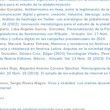
ca para el estudio de la plataformización
zales González,
Antifeminismo en línea, entre la legitimación de l
municación digital y género: creación, industria, liderazgo, acti
a,
Análisis de hashtags en Twitter: uso estratégico de plataforma
m. 24 (2022): Innovación metodológica para el estudio de la plata
aparro, Lidia Angeles García- González,
Personalización de la Po
tiplataforma de Sentimientos con RStudio
,
Virtualis: Vol. 17 Núm
bridos y cultura digital en las campañas presidenciales de 2024.
ena, Marcela Suárez Estrada,
Memoria y resistencia en América L
ia y resistencia en América Latina: disputas en la sociedad digi
- González,
Gómez-Cruz, Edgar (2022) Tecnologías Vitales: Pensar
a Abierta Editores, México
,
Virtualis: Vol. 13 Núm. 26 (2023): 
uelos Rojo, Alejandro Antonio Corvera Sánchez,
Reinsurgencia de
: Vol. 10 Núm. 19 (2019): El estado de los estudios de internet 
ureco, Sergio Rivera Magos,
Virus y viralidad: Los memes duran
nternet
>>
a búsqueda de similitud avanzada
para este artículo.