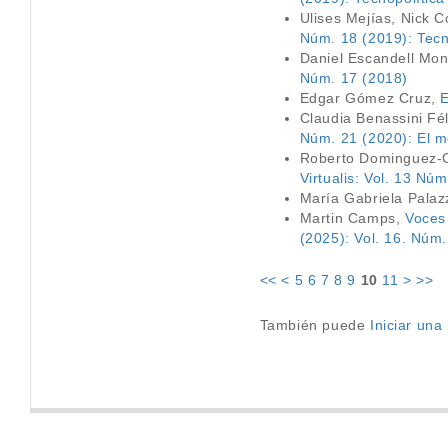
Ulises Mejías, Nick C
Núm. 18 (2019): Tecno
Daniel Escandell Mon
Núm. 17 (2018)
Edgar Gómez Cruz,
E
Claudia Benassini Fé
Núm. 21 (2020): El m
Roberto Dominguez-
Virtualis: Vol. 13 Nú
María Gabriela Pala
Martin Camps,
Voces 
(2025): Vol. 16. Núm
<<
<
5
6
7
8
9
10
11
>
>>
También puede
Iniciar un