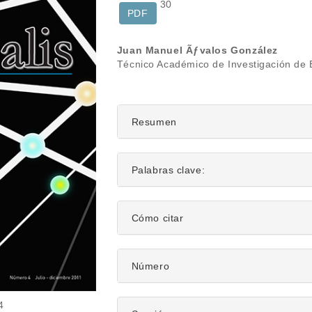
30
PDF
Contenido
Juan Manuel Ãƒvalos González
Técnico Académico de Investigación de E
principal
del
artículo
Resumen
Palabras clave:
Detalles
Cómo citar
del
artículo
Número
4