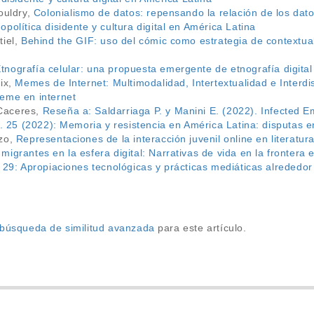
ouldry,
Colonialismo de datos: repensando la relación de los da
política disidente y cultura digital en América Latina
tiel,
Behind the GIF: uso del cómic como estrategia de contextua
tnografía celular: una propuesta emergente de etnografía digita
lix,
Memes de Internet: Multimodalidad, Intertextualidad e Interd
eme en internet
Caceres,
Reseña a: Saldarriaga P. y Manini E. (2022). Infected 
m. 25 (2022): Memoria y resistencia en América Latina: disputas en
zzo,
Representaciones de la interacción juvenil online en literatu
migrantes en la esfera digital: Narrativas de vida en la fronter
. 29: Apropiaciones tecnológicas y prácticas mediáticas alreded
a búsqueda de similitud avanzada
para este artículo.