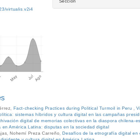
Sección
3/virtualis.v2i4
es
érrez,
Fact-checking Practices during Political Turmoil in Peru
,
V
lítica: sistemas híbridos y cultura digital en las campañas presi
chivación digital de memorias colectivas en la diaspora chilena
 en América Latina: disputas en la sociedad digital
ajas, Nohemí Preza Carreño,
Desafíos de la etnografía digital en
disidente y cultura digital en América Latina