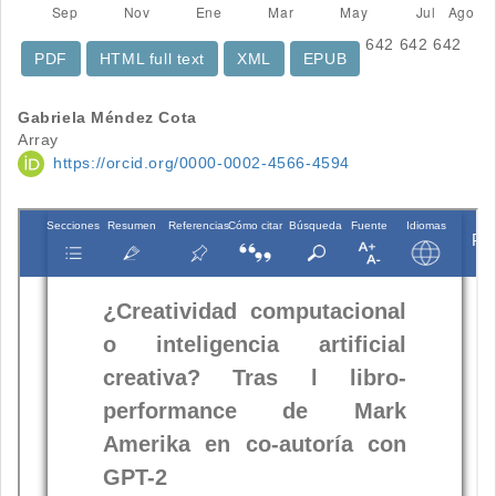
642
642
642
PDF
HTML full text
XML
EPUB
Contenido
Gabriela Méndez Cota
Array
principal
https://orcid.org/0000-0002-4566-4594
del
artículo