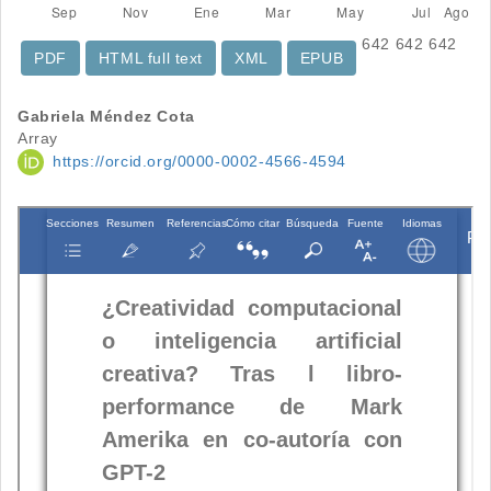
642
642
642
PDF
HTML full text
XML
EPUB
Contenido
Gabriela Méndez Cota
Array
principal
https://orcid.org/0000-0002-4566-4594
del
artículo