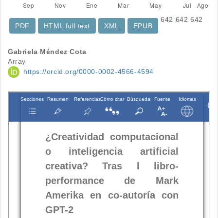
642
642
642
PDF
HTML full text
XML
EPUB
Contenido
Gabriela Méndez Cota
Array
principal
https://orcid.org/0000-0002-4566-4594
del
artículo