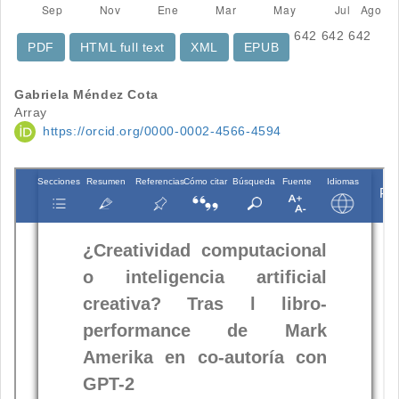
642
642
642
PDF
HTML full text
XML
EPUB
Contenido
Gabriela Méndez Cota
Array
principal
https://orcid.org/0000-0002-4566-4594
del
artículo