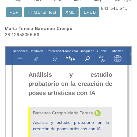
641
641
641
PDF
HTML full text
XML
EPUB
Contenido
María Teresa Barranco Crespo
28 12958356 66
principal
del
artículo