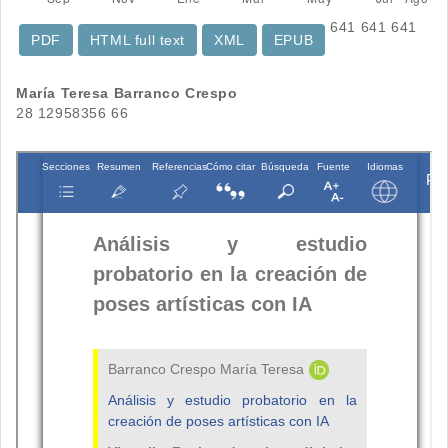
641
641
641
PDF
HTML full text
XML
EPUB
Contenido
María Teresa Barranco Crespo
28 12958356 66
principal
del
artículo