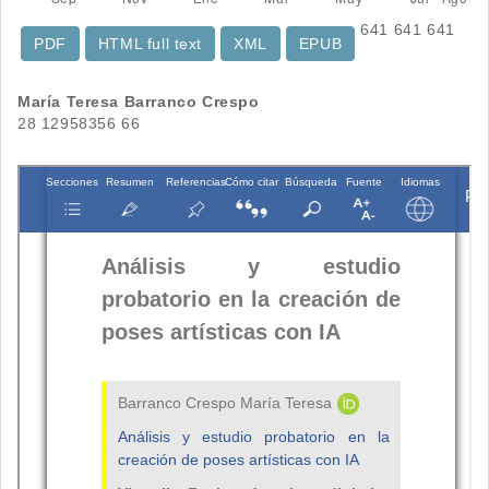
641
641
641
PDF
HTML full text
XML
EPUB
Contenido
María Teresa Barranco Crespo
28 12958356 66
principal
del
artículo