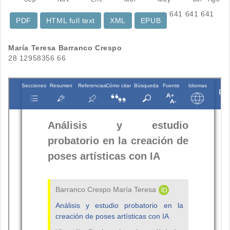
641
641
641
PDF
HTML full text
XML
EPUB
Contenido
María Teresa Barranco Crespo
28 12958356 66
principal
del
artículo