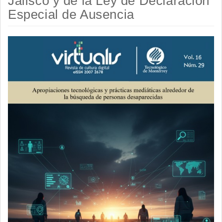
Jalisco y de la Ley de Declaración
Especial de Ausencia
Barra
lateral
del
artículo