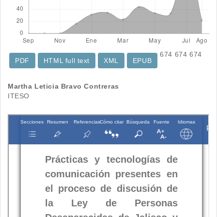
674
674
674
PDF
HTML full text
XML
EPUB
Contenido
Martha Leticia Bravo Contreras
ITESO
principal
del
artículo