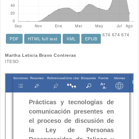
674
674
674
PDF
HTML full text
XML
EPUB
Contenido
Martha Leticia Bravo Contreras
ITESO
principal
del
artículo