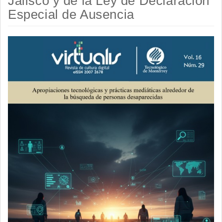
Jalisco y de la Ley de Declaración
Especial de Ausencia
Barra
lateral
del
artículo