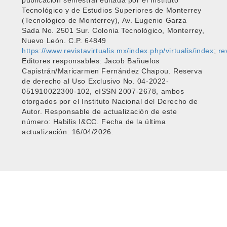
publicación semestral editada por el Instituto
Tecnológico y de Estudios Superiores de Monterrey
(Tecnológico de Monterrey), Av. Eugenio Garza
Sada No. 2501 Sur. Colonia Tecnológico, Monterrey,
Nuevo León. C.P. 64849
https://www.revistavirtualis.mx/index.php/virtualis/index
;
re
Editores responsables: Jacob Bañuelos
Capistrán/Maricarmen Fernández Chapou. Reserva
de derecho al Uso Exclusivo No. 04-2022-
051910022300-102, eISSN 2007-2678, ambos
otorgados por el Instituto Nacional del Derecho de
Autor. Responsable de actualización de este
número: Habilis I&CC. Fecha de la última
actualización: 16/04/2026.