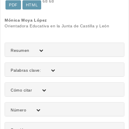
68
68
PDF
HTML
Contenido
Mónica Moya López
Orientadora Educativa en la Junta de Castilla y León
principal
del
artículo
Resumen
Palabras clave:
Detalles
Cómo citar
del
artículo
Número