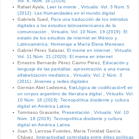
Vol. 8, Núm. 16 (2018)
Rafael Ayala,
Leer la mente
,
Virtualis: Vol. 3 Núm. 5
(2012): Las Humanidades en el mundo digital
Gabriela Sued,
Para una traducción de los métodos
digitales a los estudios latinoamericanos de la
comunicación
,
Virtualis: Vol. 10 Núm. 19 (2019): El
estado de los estudios de internet en México y
Latinoamérica: Homenaje a María Elena Meneses
Gabriel Pérez Salazar,
El meme en internet
,
Virtualis:
Vol. 11 Núm. 21 (2020): El meme en internet
Ernestro Bernardo Pérez Castro Pérez,
Educación y
lenguaje de las pantallas: aproximación a una nueva
alfabetización mediática
,
Virtualis: Vol. 2 Núm. 3
(2011): Jóvenes y redes digitales
Germán Abel Ledesma,
€œLógica de codificación€ en
un corpus argentino de literatura digital
,
Virtualis: Vol.
10 Núm. 18 (2019): Tecnopolítica disidente y cultura
digital en América Latina
Tommaso Gravante,
Presentación
,
Virtualis: Vol. 10
Núm. 18 (2019): Tecnopolítica disidente y cultura
digital en América Latina
Juan S. Larrosa-Fuentes, María Trinidad García
Chávez,
Interactividad controlada entre élites políticas