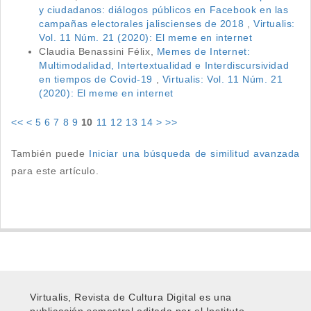
y ciudadanos: diálogos públicos en Facebook en las
campañas electorales jaliscienses de 2018
,
Virtualis:
Vol. 11 Núm. 21 (2020): El meme en internet
Claudia Benassini Félix,
Memes de Internet:
Multimodalidad, Intertextualidad e Interdiscursividad
en tiempos de Covid-19
,
Virtualis: Vol. 11 Núm. 21
(2020): El meme en internet
<<
<
5
6
7
8
9
10
11
12
13
14
>
>>
También puede
Iniciar una búsqueda de similitud avanzada
para este artículo.
Virtualis, Revista de Cultura Digital es una