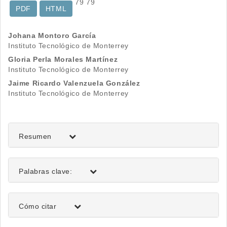
79
79
PDF
HTML
Contenido
Johana Montoro García
Instituto Tecnológico de Monterrey
principal
Gloria Perla Morales Martínez
del
Instituto Tecnológico de Monterrey
Jaime Ricardo Valenzuela González
artículo
Instituto Tecnológico de Monterrey
Resumen
Palabras clave:
Detalles
Cómo citar
del