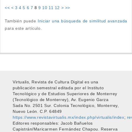
<<
<
3
4
5
6
7
8
9
10
11
12
>
>>
También puede
Iniciar una búsqueda de similitud avanzada
para este artículo.
Virtualis, Revista de Cultura Digital es una
publicación semestral editada por el Instituto
Tecnológico y de Estudios Superiores de Monterrey
(Tecnológico de Monterrey), Av. Eugenio Garza
Sada No. 2501 Sur. Colonia Tecnológico, Monterrey,
Nuevo León. C.P. 64849
https://www.revistavirtualis.mx/index.php/virtualis/index
;
re
Editores responsables: Jacob Bañuelos
Capistrán/Maricarmen Fernández Chapou. Reserva