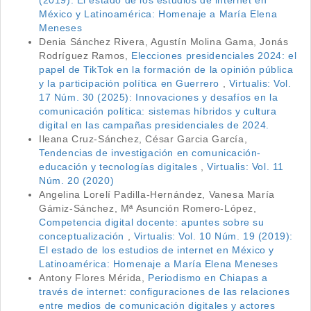
(2019): El estado de los estudios de internet en
México y Latinoamérica: Homenaje a María Elena
Meneses
Denia Sánchez Rivera, Agustín Molina Gama, Jonás
Rodríguez Ramos,
Elecciones presidenciales 2024: el
papel de TikTok en la formación de la opinión pública
y la participación política en Guerrero
,
Virtualis: Vol.
17 Núm. 30 (2025): Innovaciones y desafíos en la
comunicación política: sistemas híbridos y cultura
digital en las campañas presidenciales de 2024.
Ileana Cruz-Sánchez, César Garcia García,
Tendencias de investigación en comunicación-
educación y tecnologías digitales
,
Virtualis: Vol. 11
Núm. 20 (2020)
Angelina Lorelí Padilla-Hernández, Vanesa María
Gámiz-Sánchez, Mª Asunción Romero-López,
Competencia digital docente: apuntes sobre su
conceptualización
,
Virtualis: Vol. 10 Núm. 19 (2019):
El estado de los estudios de internet en México y
Latinoamérica: Homenaje a María Elena Meneses
Antony Flores Mérida,
Periodismo en Chiapas a
través de internet: configuraciones de las relaciones
entre medios de comunicación digitales y actores