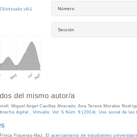
artículo
Número
3/virtualis.v6i1
Sección
ídos del mismo autor/a
nell, Miguel Angel Casillas Alvarado, Ana Teresa Morales Rodríg
 brecha digital
,
Virtualis: Vol. 5 Núm. 9 (2014): Uso social de las
es
MÃ²nica Figueras-Maz,
El acercamiento de estudiantes universitar