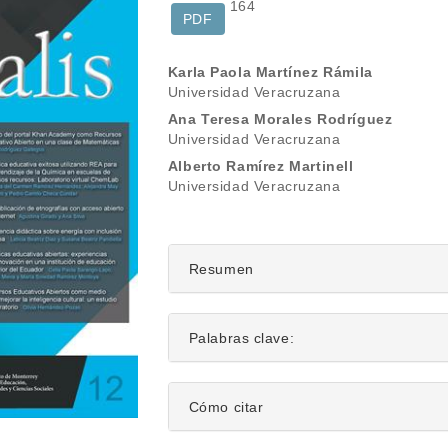
164
PDF
Contenido
Karla Paola Martínez Rámila
Universidad Veracruzana
principal
Ana Teresa Morales Rodríguez
del
Universidad Veracruzana
Alberto Ramírez Martinell
artículo
Universidad Veracruzana
Resumen
Palabras clave:
Detalles
Cómo citar
del