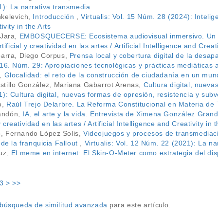
1): La narrativa transmedia
nkelevich,
Introducción
,
Virtualis: Vol. 15 Núm. 28 (2024): Inteligen
ivity in the Arts
 Jara,
EMBOSQUECERSE: Ecosistema audiovisual inmersivo. Un m
tificial y creatividad en las artes / Artificial Intelligence and Creati
barra, Diego Corpus,
Prensa local y cobertura digital de la desa
 16. Núm. 29: Apropiaciones tecnológicas y prácticas mediática
a,
Glocalidad: el reto de la construcción de ciudadanía en un m
tillo González, Mariana Gabarrot Arenas,
Cultura digital, nueva
): Cultura digital, nuevas formas de opresión, resistencia y subv
o,
Raúl Trejo Delarbre. La Reforma Constitucional en Materia d
andón,
IA, el arte y la vida. Entrevista de Ximena González Gra
 y creatividad en las artes / Artificial Intelligence and Creativity in 
, Fernando López Solis,
Videojuegos y procesos de transmediaci
 de la franquicia Fallout
,
Virtualis: Vol. 12 Núm. 22 (2021): La n
ruz,
El meme en internet: El Skin-O-Meter como estrategia del dis
3
>
>>
a búsqueda de similitud avanzada
para este artículo.