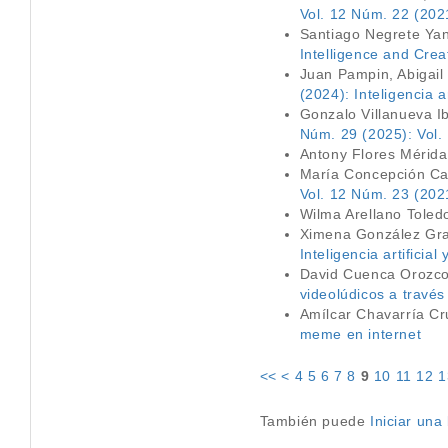
Vol. 12 Núm. 22 (202
Santiago Negrete Ya
Intelligence and Creat
Juan Pampin, Abigail
(2024): Inteligencia ar
Gonzalo Villanueva I
Núm. 29 (2025): Vol.
Antony Flores Mérid
María Concepción Cas
Vol. 12 Núm. 23 (2021
Wilma Arellano Toled
Ximena González Gr
Inteligencia artificial
David Cuenca Orozco
videolúdicos a través
Amílcar Chavarría C
meme en internet
<<
<
4
5
6
7
8
9
10
11
12
1
También puede
Iniciar un