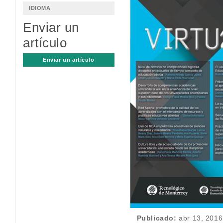
Barra
IDIOMA
lateral
Enviar un
del
artículo
artículo
Enviar un artículo
Publicado:
abr 13, 2016