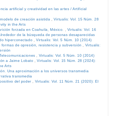
cia artificial y creatividad en las artes / Artificial
odelo de creación asistida
,
Virtualis: Vol. 15 Núm. 28
vity in the Arts
parición forzada en Coahuila, México.
,
Virtualis: Vol. 16
s alrededor de la búsqueda de personas desaparecidas
undo hiperconectado
,
Virtualis: Vol. 5 Núm. 10 (2014)
s formas de opresión, resistencia y subversión
,
Virtualis:
ersión
e Telecomunicaciones
,
Virtualis: Vol. 5 Núm. 10 (2014)
ndón a Jaime Lobato
,
Virtualis: Vol. 15 Núm. 28 (2024):
the Arts
ón. Una aproximación a los universos transmedia
arrativa transmedia
positivo del poder
,
Virtualis: Vol. 11 Núm. 21 (2020): El