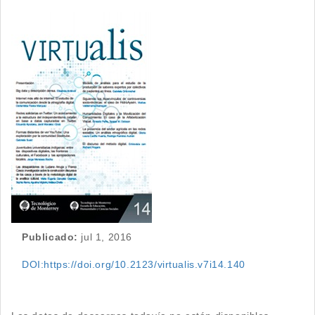
Barra
lateral
del
artículo
Publicado:
jul 1, 2016
DOI:https://doi.org/10.2123/virtualis.v7i14.140
Descargas