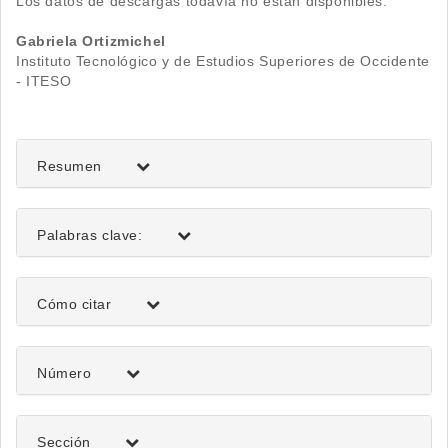
Los datos de descargas todavía no están disponibles.
Contenido
Gabriela Ortizmichel
Instituto Tecnológico y de Estudios Superiores de Occidente
principal
- ITESO
del
artículo
Resumen
Palabras clave:
Detalles
Cómo citar
del
artículo
Número
Sección