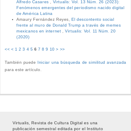
Alfredo Casares
,
Virtualis: Vol. 13 Núm. 26 (2023):
Fenómenos emergentes del periodismo nacido digital
de América Latina
Amaury Fernández Reyes,
El descontento social
frente al muro de Donald Trump a través de memes
mexicanos en internet
,
Virtualis: Vol. 11 Núm. 20
(2020)
<<
<
1
2
3
4
5
6
7
8
9
10
>
>>
También puede
Iniciar una búsqueda de similitud avanzada
para este artículo.
Virtualis, Revista de Cultura Digital es una
publicación semestral editada por el Instituto