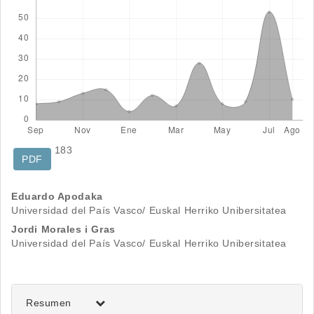
183
PDF
Contenido
Eduardo Apodaka
Universidad del País Vasco/ Euskal Herriko Unibersitatea
principal
Jordi Morales i Gras
del
Universidad del País Vasco/ Euskal Herriko Unibersitatea
artículo
Resumen