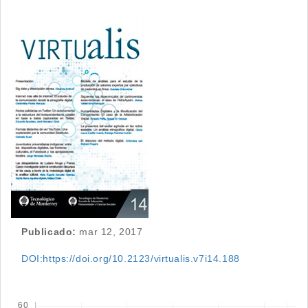
Barra
lateral
del
artículo
Publicado:
mar 12, 2017
DOI:https://doi.org/10.2123/virtualis.v7i14.188
Descargas