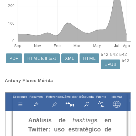
542
542
542
PDF
HTML full text
XML
HTML
542
EPUB
Contenido
Antony Flores Mérida
principal
del
artículo