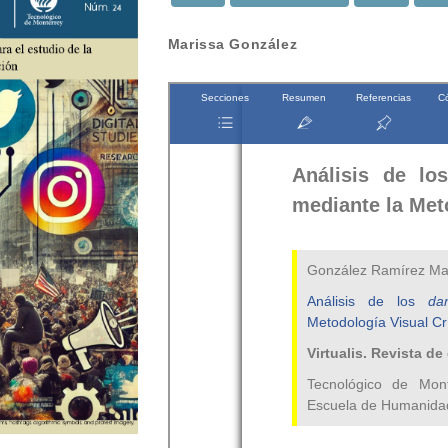
Contenido
Marissa González
principal
del
artículo