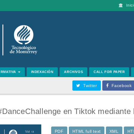
Inici
ORMATIVA
INDEXACIÓN
ARCHIVOS
CALL FOR PAPER
Twitter
Facebook
 #DanceChallenge en Tiktok mediante l
PDF
HTML full text
XML
HT