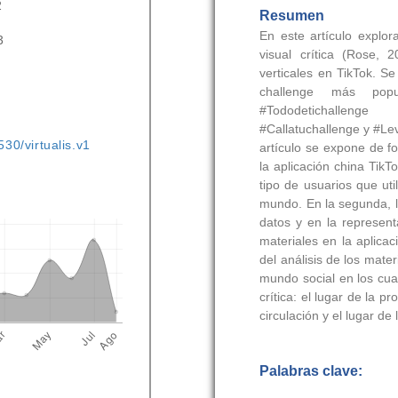
2
3
530/virtualis.v1