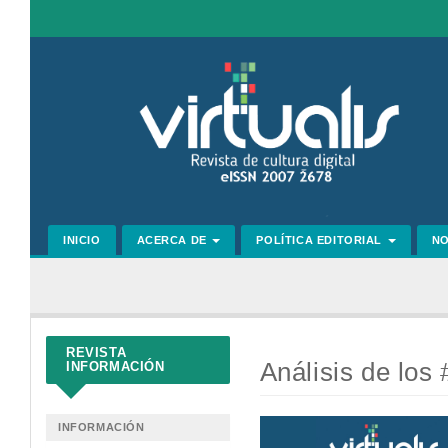
Navegación
principal
Contenido
principal
Barra
lateral
INICIO
ACERCA DE
POLÍTICA EDITORIAL
N
REVISTA
Análisis de los
INFORMACIÓN
Barra
INFORMACIÓN