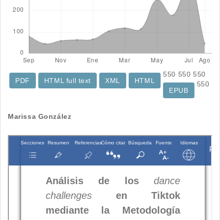
550
550
550
PDF
HTML full text
XML
HTML
550
EPUB
Contenido
Marissa González
principal
del
artículo