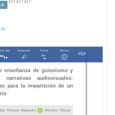
617
617
617
UB
670