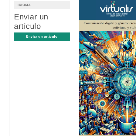
Barra
IDIOMA
lateral
Enviar un
del
artículo
artículo
Enviar un artículo