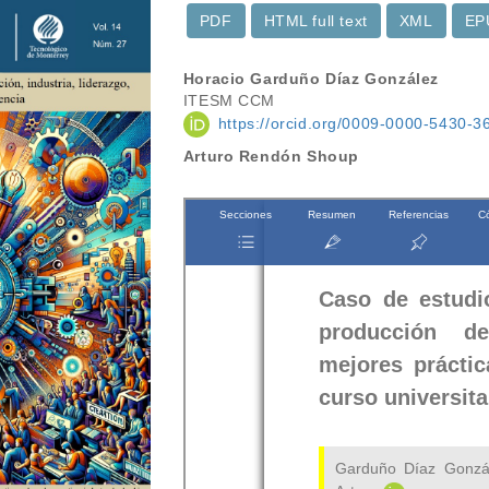
PDF
HTML full text
XML
EP
Contenido
Horacio Garduño Díaz González
ITESM CCM
principal
https://orcid.org/0009-0000-5430-3
del
Arturo Rendón Shoup
artículo