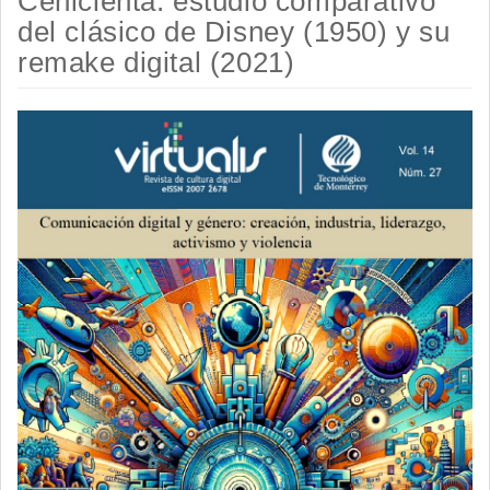
Cenicienta: estudio comparativo
del clásico de Disney (1950) y su
remake digital (2021)
Barra
lateral
del
artículo