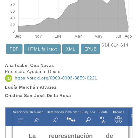
614
614
614
PDF
HTML full text
XML
EPUB
Contenido
Ana Isabel Cea Navas
Profesora Ayudante Doctor
principal
https://orcid.org/0000-0003-3859-0221
del
Lucía Merchán Álvarez
artículo
Cristina San José-De la Rosa