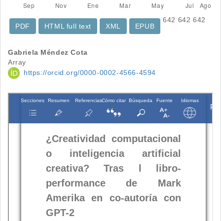
642
642
642
PDF
HTML full text
XML
EPUB
Contenido
Gabriela Méndez Cota
Array
principal
https://orcid.org/0000-0002-4566-4594
del
artículo