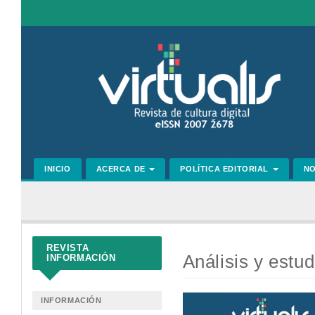
Navegación
principal
Contenido
principal
Barra
lateral
INICIO
ACERCA DE
POLÍTICA EDITORIAL
N
REVISTA
Análisis y estud
INFORMACIÓN
Barra
INFORMACIÓN