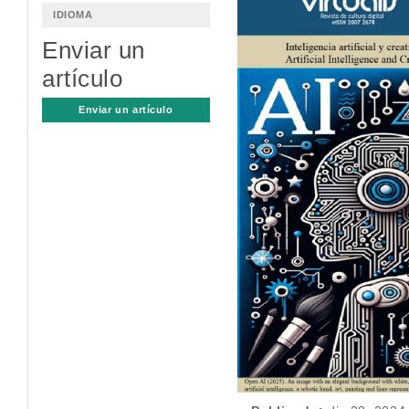
lateral
IDIOMA
del
Enviar un
artículo
artículo
Enviar un artículo