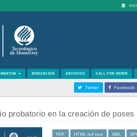
Inici
ORMATIVA
INDEXACIÓN
ARCHIVOS
CALL FOR PAPER
Twitter
Facebook
io probatorio en la creación de poses 
PDF
HTML full text
XML
EP