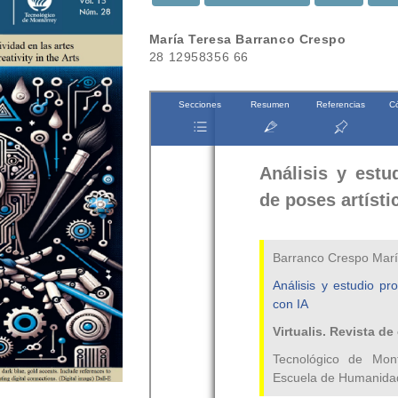
Contenido
María Teresa Barranco Crespo
28 12958356 66
principal
del
artículo