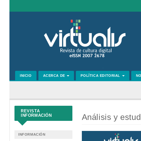
Navegación
principal
Contenido
principal
Barra
lateral
INICIO
ACERCA DE
POLÍTICA EDITORIAL
N
REVISTA
Análisis y estud
INFORMACIÓN
Barra
INFORMACIÓN