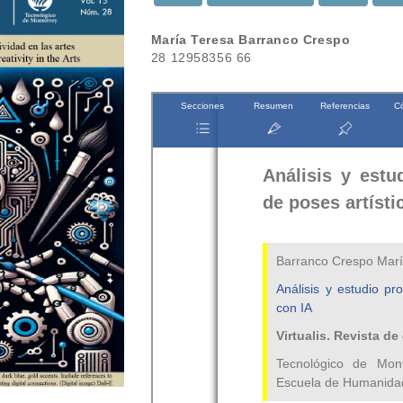
Contenido
María Teresa Barranco Crespo
28 12958356 66
principal
del
artículo