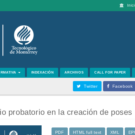
Inici
ORMATIVA
INDEXACIÓN
ARCHIVOS
CALL FOR PAPER
Twitter
Facebook
io probatorio en la creación de poses 
PDF
HTML full text
XML
EP