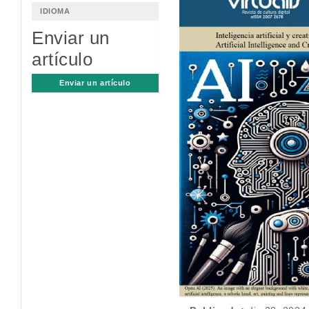
lateral
IDIOMA
del
Enviar un
artículo
artículo
Enviar un artículo