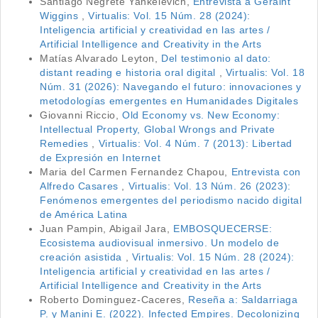
Santiago Negrete Yankelevich,
Entrevista a Geraint
Wiggins
,
Virtualis: Vol. 15 Núm. 28 (2024):
Inteligencia artificial y creatividad en las artes /
Artificial Intelligence and Creativity in the Arts
Matías Alvarado Leyton,
Del testimonio al dato:
distant reading e historia oral digital
,
Virtualis: Vol. 18
Núm. 31 (2026): Navegando el futuro: innovaciones y
metodologías emergentes en Humanidades Digitales
Giovanni Riccio,
Old Economy vs. New Economy:
Intellectual Property, Global Wrongs and Private
Remedies
,
Virtualis: Vol. 4 Núm. 7 (2013): Libertad
de Expresión en Internet
Maria del Carmen Fernandez Chapou,
Entrevista con
Alfredo Casares
,
Virtualis: Vol. 13 Núm. 26 (2023):
Fenómenos emergentes del periodismo nacido digital
de América Latina
Juan Pampin, Abigail Jara,
EMBOSQUECERSE:
Ecosistema audiovisual inmersivo. Un modelo de
creación asistida
,
Virtualis: Vol. 15 Núm. 28 (2024):
Inteligencia artificial y creatividad en las artes /
Artificial Intelligence and Creativity in the Arts
Roberto Dominguez-Caceres,
Reseña a: Saldarriaga
P. y Manini E. (2022). Infected Empires. Decolonizing