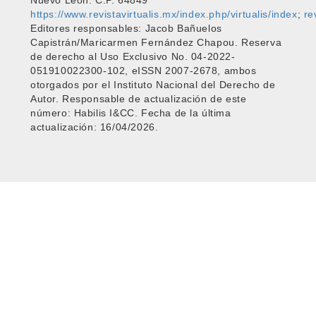
Nuevo León. C.P. 64849
https://www.revistavirtualis.mx/index.php/virtualis/index
;
re
Editores responsables: Jacob Bañuelos
Capistrán/Maricarmen Fernández Chapou. Reserva
de derecho al Uso Exclusivo No. 04-2022-
051910022300-102, eISSN 2007-2678, ambos
otorgados por el Instituto Nacional del Derecho de
Autor. Responsable de actualización de este
número: Habilis I&CC. Fecha de la última
actualización: 16/04/2026.