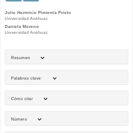
Contenido
Julio Herminio Pimienta Prieto
Universidad Anáhuac
principal
Daniela Moreno
del
Universidad Anáhuac
artículo
Resumen
Palabras clave:
Detalles
Cómo citar
del
artículo
Número