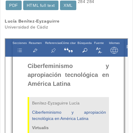
284
284
PDF
HTML full text
XML
Contenido
Lucía Benítez-Eyzaguirre
Universidad de Cádiz
principal
del
artículo